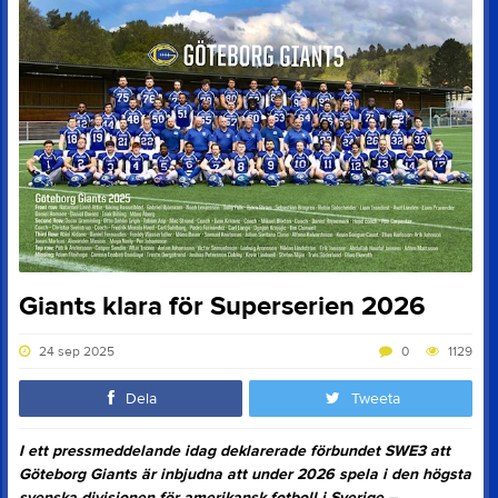
Giants klara för Superserien 2026
24 sep 2025
0
1129
Dela
Tweeta
I ett pressmeddelande idag deklarerade förbundet SWE3 att
Göteborg Giants är inbjudna att under 2026 spela i den högsta
svenska divisionen för amerikansk fotboll i Sverige –