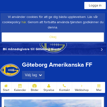
Logga in
Vi använder cookies för att ge dig bästa upplevelsen. Läs vår
cookiepolicy
här
. Genom att fortsätta använda tjänsten godkänner du
denna.
Okej
Bli månadsgivare till Göteborg Giants
Göteborg Amerikanska FF
Välj lag
Start
Kalender
Bilder
Styrelse
Kontakt
Webbshop
Mer