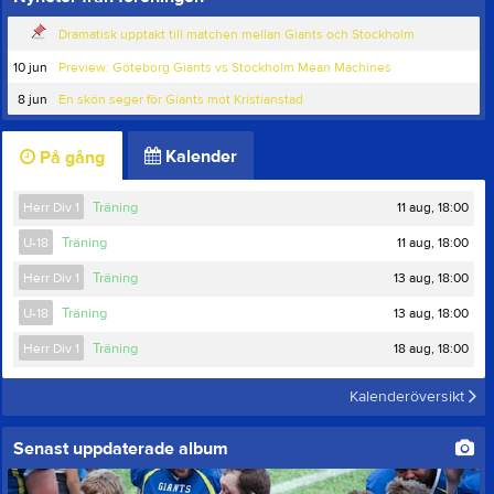
Dramatisk upptakt till matchen mellan Giants och Stockholm
10 jun
Preview: Göteborg Giants vs Stockholm Mean Machines
8 jun
En skön seger för Giants mot Kristianstad
Kalender
På gång
11 aug, 18:00
Herr Div 1
Träning
11 aug, 18:00
U-18
Träning
13 aug, 18:00
Herr Div 1
Träning
13 aug, 18:00
U-18
Träning
18 aug, 18:00
Herr Div 1
Träning
Kalenderöversikt
Senast uppdaterade album