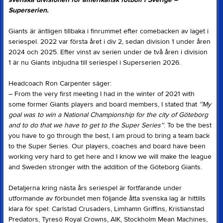
Superserien.
Giants är äntligen tillbaka i finrummet efter comebacken av laget i
seriespel. 2022 var första året i div 2, sedan division 1 under åren
2024 och 2025. Efter vinst av serien under de två åren i division
1 är nu Giants inbjudna till seriespel i Superserien 2026.
Headcoach Ron Carpenter säger:
– From the very first meeting I had in the winter of 2021 with
some former Giants players and board members, I stated that
''My
goal was to win a National Championship for the city of Göteborg
and to do that we have to get to the Super Series''
. To be the best
you have to go through the best, I am proud to bring a team back
to the Super Series. Our players, coaches and board have been
working very hard to get here and I know we will make the league
and Sweden stronger with the addition of the Göteborg Giants.
Detaljerna kring nästa års seriespel är fortfarande under
utformande av förbundet men följande åtta svenska lag är hittills
klara för spel: Carlstad Crusaders, Limhamn Griffins, Kristianstad
Predators, Tyresö Royal Crowns, AIK, Stockholm Mean Machines,