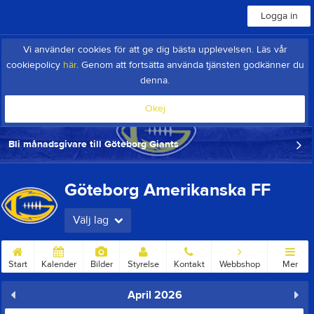
Logga in
Vi använder cookies för att ge dig bästa upplevelsen. Läs vår
cookiepolicy
här
. Genom att fortsätta använda tjänsten godkänner du
denna.
Okej
Bli månadsgivare till Göteborg Giants
Göteborg Amerikanska FF
Välj lag
Start
Kalender
Bilder
Styrelse
Kontakt
Webbshop
Mer
April 2026