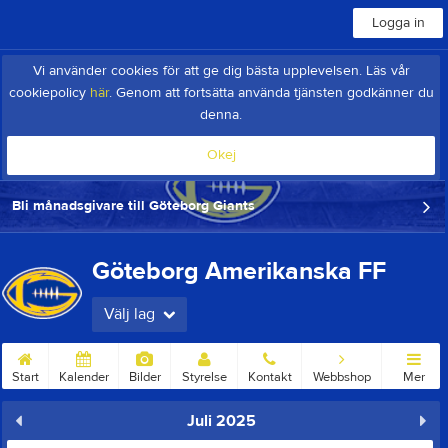
Logga in
Vi använder cookies för att ge dig bästa upplevelsen. Läs vår
cookiepolicy
här
. Genom att fortsätta använda tjänsten godkänner du
denna.
Okej
Bli månadsgivare till Göteborg Giants
Göteborg Amerikanska FF
Välj lag
Start
Kalender
Bilder
Styrelse
Kontakt
Webbshop
Mer
Juli 2025