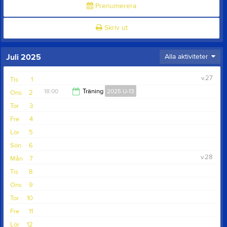
Prenumerera
Skriv ut
Juli 2025
Alla aktiviteter
v.27
Tis
1
18:00
Träning
2025 U-13
Ons
2
Tor
3
19:30
Fre
4
Lör
5
Sön
6
v.28
Mån
7
Tis
8
Ons
9
Tor
10
Fre
11
Lör
12