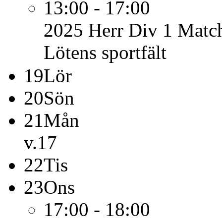
13:00 - 17:00
2025 Herr Div 1
Match
Lötens sportfält
19
Lör
20
Sön
21
Mån
v.17
22
Tis
23
Ons
17:00 - 18:00