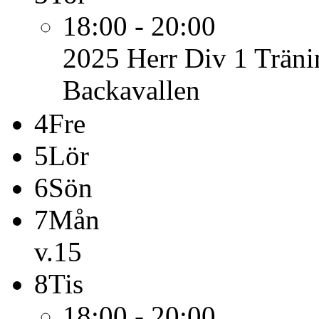
18:00 - 20:00
2025 Herr Div 1
Träni
Backavallen
4
Fre
5
Lör
6
Sön
7
Mån
v.15
8
Tis
18:00 - 20:00