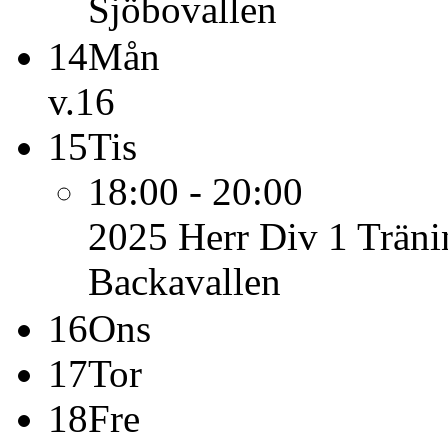
Sjöbovallen
14
Mån
v.16
15
Tis
18:00 - 20:00
2025 Herr Div 1
Träni
Backavallen
16
Ons
17
Tor
18
Fre