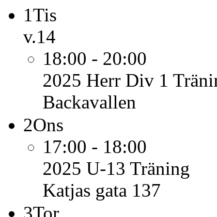
1
Tis
v.14
18:00 - 20:00
2025 Herr Div 1
Träni
Backavallen
2
Ons
17:00 - 18:00
2025 U-13
Träning
Katjas gata 137
3
Tor