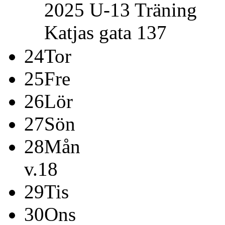
2025 U-13
Träning
Katjas gata 137
24
Tor
25
Fre
26
Lör
27
Sön
28
Mån
v.18
29
Tis
30
Ons