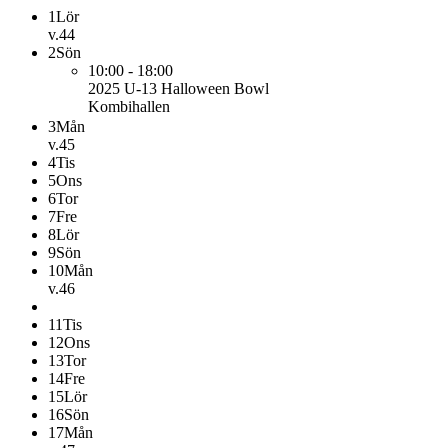
1
Lör
v.44
2
Sön
10:00 - 18:00
2025 U-13
Halloween Bowl
Kombihallen
3
Mån
v.45
4
Tis
5
Ons
6
Tor
7
Fre
8
Lör
9
Sön
10
Mån
v.46
11
Tis
12
Ons
13
Tor
14
Fre
15
Lör
16
Sön
17
Mån