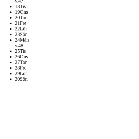
v.47
18
Tis
19
Ons
20
Tor
21
Fre
22
Lör
23
Sön
24
Mån
v.48
25
Tis
26
Ons
27
Tor
28
Fre
29
Lör
30
Sön