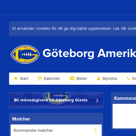
Vi använder cookies för att ge dig bästa upplevelsen. Läs vår coo
Göteborg Amerik
Start
Kalender
Bilder
Styrelse
Ko
Kommand
Bli månadsgivare till Göteborg Giants
Matcher
Kommande matcher