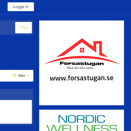
Logga in
Okej
Mer
Huvudmeny
Om klubben