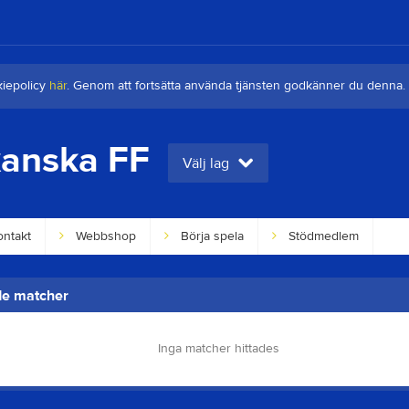
kiepolicy
här
. Genom att fortsätta använda tjänsten godkänner du denna.
anska FF
Välj lag
ntakt
Webbshop
Börja spela
Stödmedlem
e matcher
Inga matcher hittades